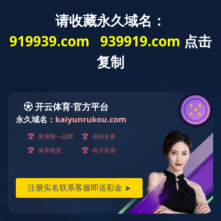
公司简介
开云最新官方，创建于
年
月，占地
万平方
2007
8
107
米，位于江苏省丹阳市，新三板挂牌（股票代
码
），是一家集碳纤维及其复合材料生产、设
:832397
计、研发、销售、技术应用服务为一体的国家高新技术
企业，隶属于世界五百强陕西煤业化工集团。产品组合