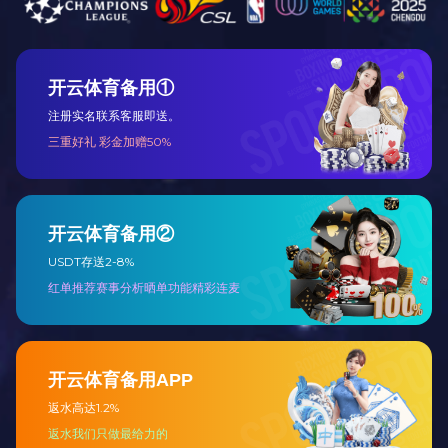
念，秉承和传承“爱国、争先、实干、奉献”的艰苦创业
精神。全面推进变革发展，奋力创建一流碳纤维企业。