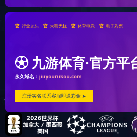
信息
投资者关系
信息披
信息披露
年度报告