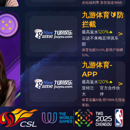
首页
/
投资者关系
/
信息披露
2021-01-19