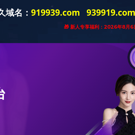
中心
产品服务
开云(中国)
党