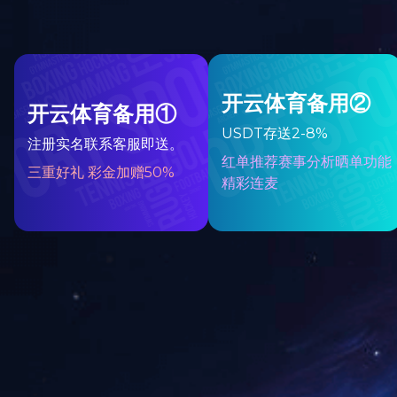
基层简讯
外部报道
行业信息
在线视频
通知公告