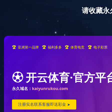
首页
开云(中国)
新闻