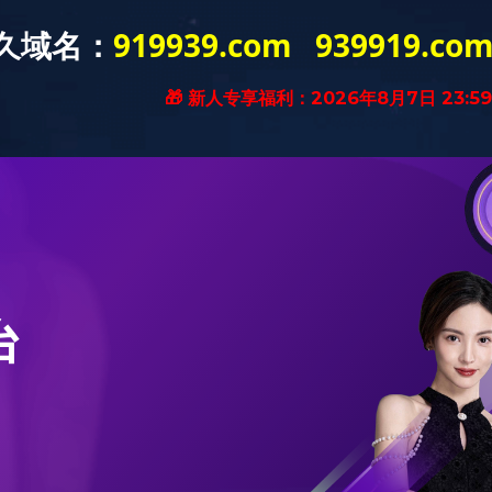
中心
产品服务
开云(中国)
党