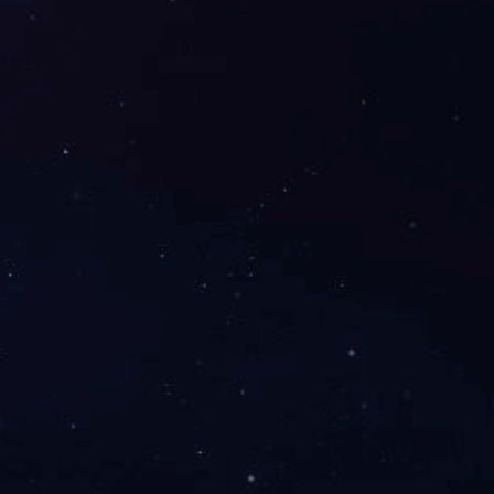
名纪检监察干部参训，是近年来规模最大、覆盖范
合的模式，切实提升纪检监察干部履职能力，为集
集团纪委）
）