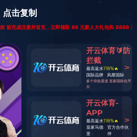
热线电话
400-828-6690
建工作
人才招聘
投资者关系