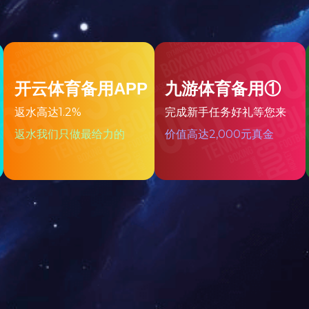
检监察干部政治素养和业务本领，10月20日，陕煤集团纪检监
委监委驻集团公司纪检监察组组长闫恒光出席开班式并作动员讲
光要求，一要提高思想认识，增强学习培训自觉性和主动性。要
纪法素养，提升实务本领，更好地强化履职尽责、适应形势任务
性和实效性。要持续深化对党的创新理论学习，落实“第一议题
法，一体提升监督检查、执纪办案等综合能力，努力成为纪检监
性和规范性。要端正学习态度，认真聆听授课、研读课件，参与
，遵守学习培训、安全保密、廉洁自律各项规定，自觉维护良好
集团公司四季度纪检监察工作重点任务，闫恒光强调，要强化监
环节强化监督，推动集团各项决策部署和四季度重点工作落实见
半年工作要点开展一次“回头看”，确保各项任务高质量完成。
精心谋划好明年工作思路和举措。要改善文风会风，大力倡导“短实
设走深走实。要抓实廉洁文化建设，聚焦关键岗位和关键人员，
处做”“实里走”。